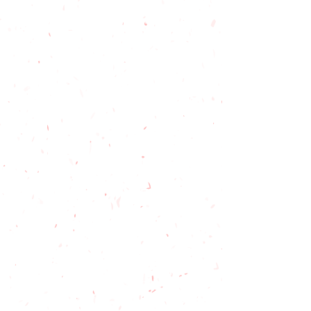
Fünftägiges Programm (tägl. 90
Min.)
1-2 er
fahrene Übungsl
eiter*innen
Leihangebot (Räder / Helme)
Urkunde / Aufkl
eber für jedes Kind
Fahrrad Check und Rad-Checkliste
für Eltern
VORAUSSETZUNGEN
FÜR
DIE ERFOLGREICHE
UMSETZUNG
Geeignete Außenfläche in der Nähe
Erzieher*in / Lehrer*in begleitet die
Gruppe aktiv
Brückenkindergruppe: 5-6 Jahre
Gruppengröße bis max 20 Kinder