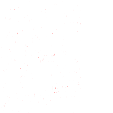
Sicherheit und
Verkehr,
Rad-Check
4. TAG
Spiele und
Übungen
optional:
kleine
Radtour
5. TAG
Abschluss-Spiele
Spaß-Parcours,
Verleihung der Urkunden
LEISTUNG DES
RAD AKTIV
PROGRAMMS