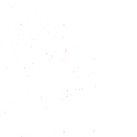
1. TAG
Kennenlernen
das Rad,
der Helm,
Radeinstellung,
erste Übungen
2. TAG
Spiele und
Übungen
richtiges Bremsen
und Lenken,
Gleichgewicht und Orientierung
3. TAG
Spiele und
Übungen